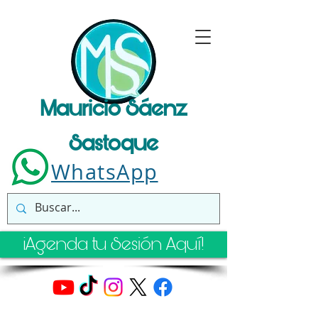
Mauricio Sáenz
Sastoque
WhatsApp
¡Agenda tu Sesión Aquí!