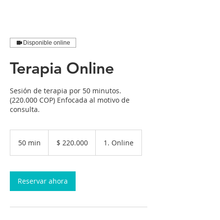
Disponible online
Terapia Online
Sesión de terapia por 50 minutos.
(220.000 COP) Enfocada al motivo de
consulta.
220.000
pesos
50 min
5
$ 220.000
1. Online
colombianos
0
m
i
Reservar ahora
n