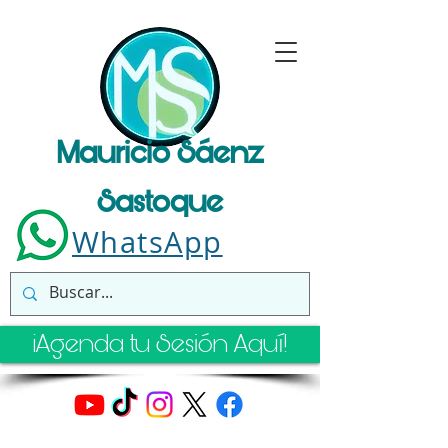
Mauricio Sáenz
Sastoque
WhatsApp
¡Agenda tu Sesión Aquí!