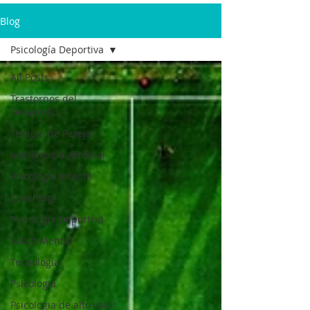
Blog
Psicología Deportiva
All Posts
Trastornos del
Desarrollo
Terapia de Pareja
Inteligencia Artificial
Psicología Infantil
Coaching
Psicología Deportiva
Salud Mental
Tecnologia
Psicologia
Psicologia de alto valor