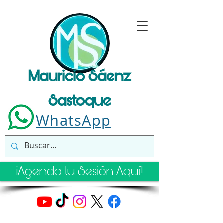
Mauricio Sáenz
Sastoque
WhatsApp
¡Agenda tu Sesión Aquí!