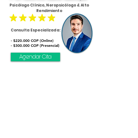
Psicólogo Clínico, Neropsicólogo & Alto
Rendimiento
Consulta Especializada:
- $220.000 COP (Online)
- $300.000 COP (Presencial)
Agendar Cita
Recursos de apoyo adicionales en
la zona:
2. Hospital Local / E.S.E. Municipal:
Atención de urgencias básica.
3. Línea Nacional de Salud Mental:
Marca 192 (Opción 4).
4. ICBF (Bienestar Familiar):
Atención a menores de edad.
5. Policía Nacional:
Emergencias