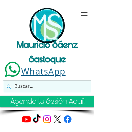
Mauricio Sáenz
Sastoque
WhatsApp
¡Agenda tu Sesión Aquí!