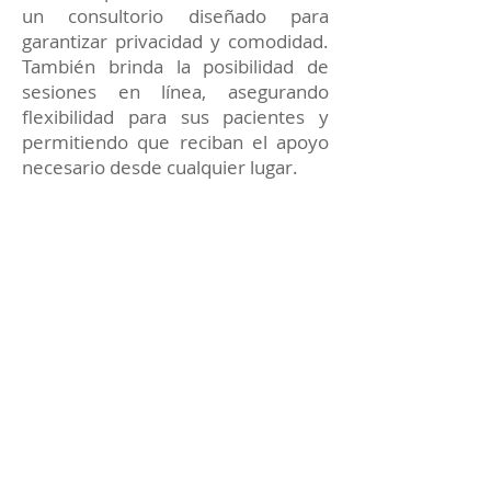
un consultorio diseñado para
garantizar privacidad y comodidad.
También brinda la posibilidad de
sesiones en línea, asegurando
flexibilidad para sus pacientes y
permitiendo que reciban el apoyo
necesario desde cualquier lugar.
Cada terapia está enfocada en
proporcionar soluciones prácticas y
apoyo constante para alcanzar tus
metas emocionales y personales.
Reserva tu sesión de
Terapia de pareja con el
Dr. Sáenz Sastoque
Si deseas mejorar tu bienestar