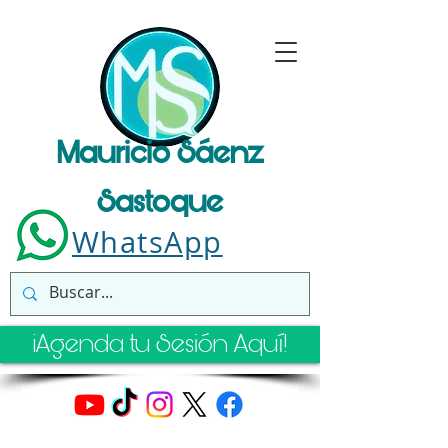
Mauricio Sáenz
Sastoque
WhatsApp
¡Agenda tu Sesión Aquí!