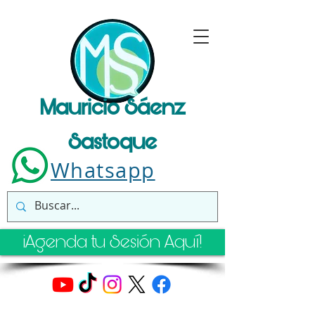
Mauricio Sáenz
Sastoque
Whatsapp
¡Agenda tu Sesión Aquí!