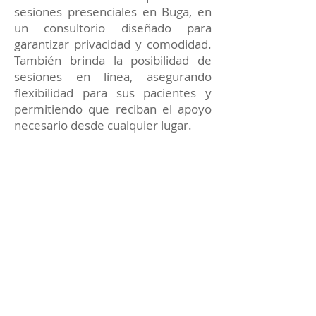
sesiones presenciales en Buga, en
un consultorio diseñado para
garantizar privacidad y comodidad.
También brinda la posibilidad de
sesiones en línea, asegurando
flexibilidad para sus pacientes y
permitiendo que reciban el apoyo
necesario desde cualquier lugar.
Cada terapia está enfocada en
proporcionar soluciones prácticas y
apoyo constante para alcanzar tus
metas emocionales y personales.
Reserva tu sesión de
Terapia de pareja con el
Dr. Sáenz Sastoque