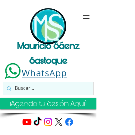
Mauricio Sáenz
Sastoque
WhatsApp
¡Agenda tu Sesión Aquí!