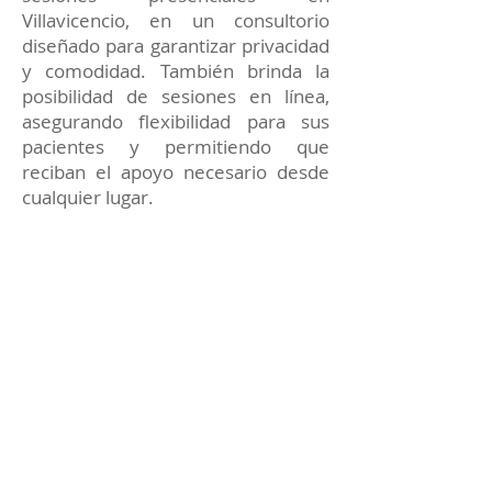
Villavicencio, en un consultorio
diseñado para garantizar privacidad
y comodidad. También brinda la
posibilidad de sesiones en línea,
asegurando flexibilidad para sus
pacientes y permitiendo que
reciban el apoyo necesario desde
cualquier lugar.
Cada terapia está enfocada en
proporcionar soluciones prácticas y
apoyo constante para alcanzar tus
metas emocionales y personales.
Reserva tu sesión de
Terapia Psicológica con el
Dr. Sáenz Sastoque