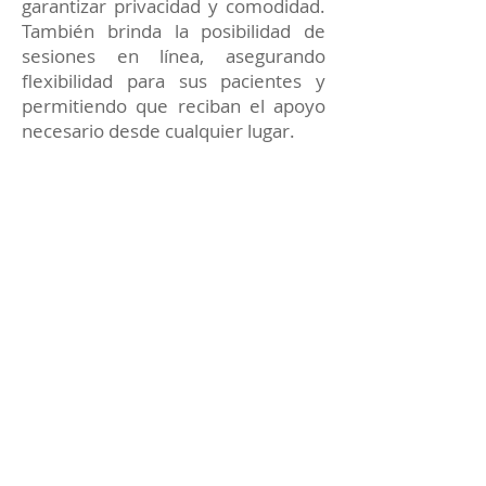
garantizar privacidad y comodidad.
También brinda la posibilidad de
sesiones en línea, asegurando
flexibilidad para sus pacientes y
permitiendo que reciban el apoyo
necesario desde cualquier lugar.
Cada terapia está enfocada en
proporcionar soluciones prácticas y
apoyo constante para alcanzar tus
metas emocionales y personales.
Reserva tu sesión de
Terapia Psicológica con el
Dr. Sáenz Sastoque
Si deseas mejorar tu bienestar
emocional, superar un momento
complicado o trabajar en tu