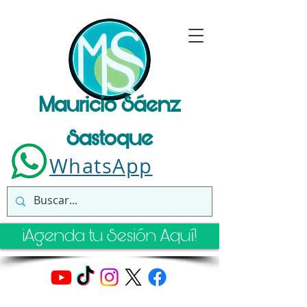
Mauricio Sáenz
Sastoque
WhatsApp
¡Agenda tu Sesión Aquí!