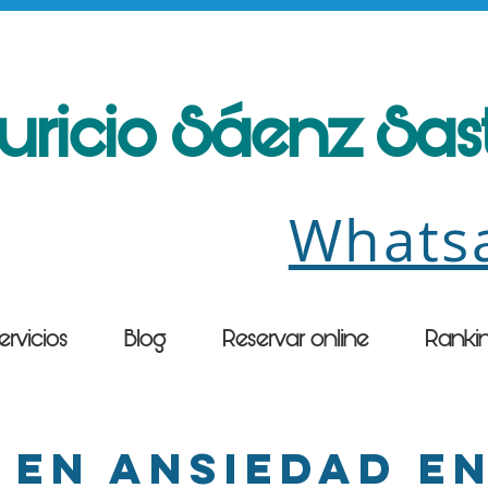
uricio Sáenz Sa
Whats
ervicios
Blog
Reservar online
Ranki
 en ansiedad e