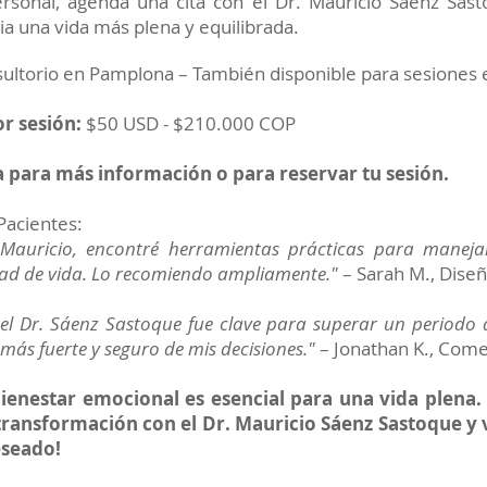
ersonal, agenda una cita con el Dr. Mauricio Sáenz Sast
a una vida más plena y equilibrada.
sultorio en Pamplona – También disponible para sesiones e
r sesión:
$50 USD - $210.000 COP
 para más información o para reservar tu sesión.
Pacientes:
 Mauricio, encontré herramientas prácticas para manej
dad de vida. Lo recomiendo ampliamente."
– Sarah M., Dise
el Dr. Sáenz Sastoque fue clave para superar un periodo di
más fuerte y seguro de mis decisiones."
– Jonathan K., Come
ienestar emocional es esencial para una vida plena
transformación con el Dr. Mauricio Sáenz Sastoque y v
eseado!