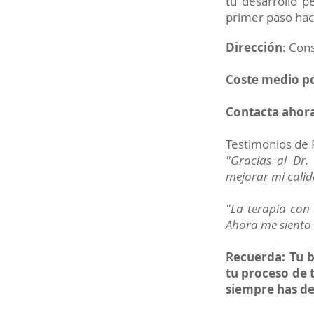
tu desarrollo p
primer paso haci
Dirección
: Con
Coste medio po
Contacta ahora
Testimonios de 
"Gracias al Dr.
mejorar mi cali
"La terapia con 
Ahora me siento 
Recuerda: Tu b
tu proceso de 
siempre has d