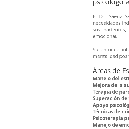
psicólogo 
El Dr. Sáenz S
necesidades indi
sus pacientes,
emocional.
Su enfoque int
mentalidad posit
Áreas de Es
Manejo del est
Mejora de la a
Terapia de pare
Superación de
Apoyo psicológ
Técnicas de mi
Psicoterapia p
Manejo de emo