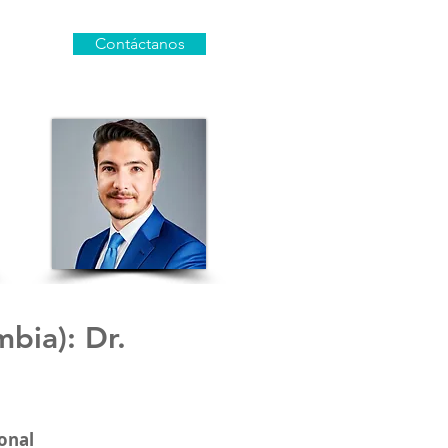
Contáctanos
mbia)
: Dr.
onal