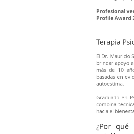
Profesional ve
Profile Award
Terapia Ps
El Dr. Mauricio
brindar apoyo e
más de 10 años
basadas en evid
autoestima.
Graduado en Ps
combina técnica
hacia el bienest
¿Por qué 