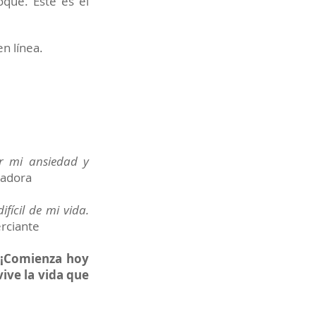
oque. Este es el
n línea.
ar mi ansiedad y
ñadora
fícil de mi vida.
rciante
. ¡Comienza hoy
ive la vida que