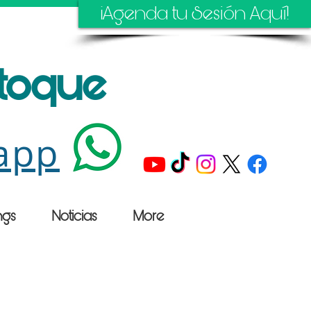
¡Agenda tu Sesión Aquí!
stoque
app
ngs
Noticias
More
n