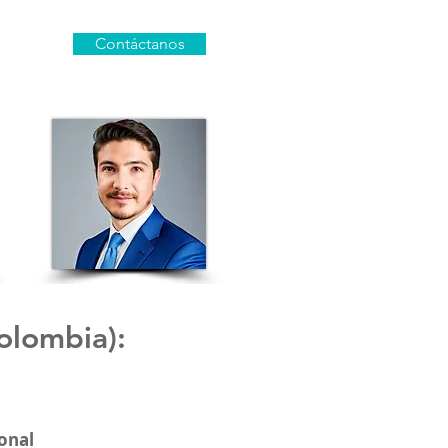
Contáctanos
olombia)
:
onal