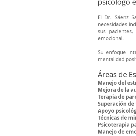
psicólogo e
El Dr. Sáenz S
necesidades indi
sus pacientes,
emocional.
Su enfoque int
mentalidad posit
Áreas de Es
Manejo del est
Mejora de la a
Terapia de pare
Superación de
Apoyo psicológ
Técnicas de mi
Psicoterapia p
Manejo de emo