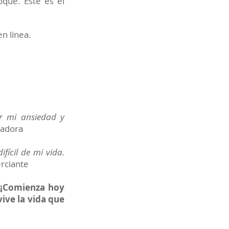
oque. Este es el
n línea.
ar mi ansiedad y
ñadora
fícil de mi vida.
rciante
. ¡Comienza hoy
ive la vida que