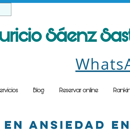
uricio Sáenz Sa
Whats
ervicios
Blog
Reservar online
Ranki
 en ansiedad e