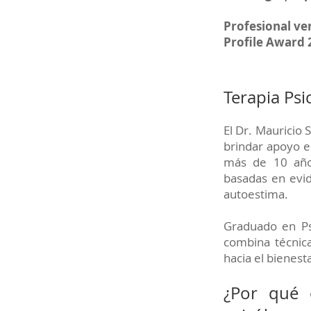
Profesional ve
Profile Award
Terapia Psi
El Dr. Mauricio
brindar apoyo e
más de 10 años
basadas en evid
autoestima.
Graduado en Ps
combina técnica
hacia el bienest
¿Por qué 