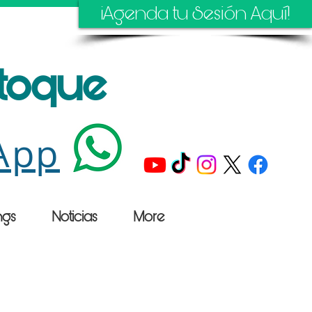
¡Agenda tu Sesión Aquí!
stoque
App
ngs
Noticias
More
n