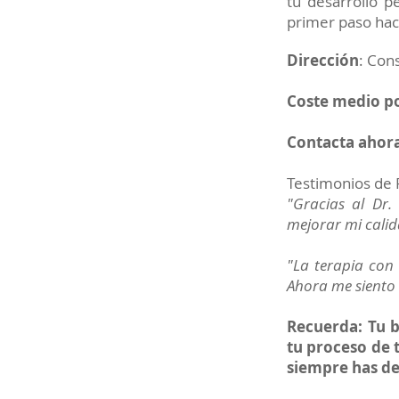
tu desarrollo p
primer paso haci
Dirección
: Con
Coste medio po
Contacta ahora
Testimonios de 
"Gracias al Dr.
mejorar mi cali
"La terapia con 
Ahora me siento 
Recuerda: Tu b
tu proceso de 
siempre has d