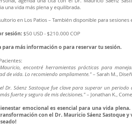
ersonal, agenda una cita con el Dr. Mauricio Sáenz Sast
a una vida más plena y equilibrada.
sultorio en Los Patios – También disponible para sesiones e
r sesión:
$50 USD - $210.000 COP
 para más información o para reservar tu sesión.
Pacientes:
 Mauricio, encontré herramientas prácticas para manej
dad de vida. Lo recomiendo ampliamente."
– Sarah M., Dise
el Dr. Sáenz Sastoque fue clave para superar un periodo di
más fuerte y seguro de mis decisiones."
– Jonathan K., Come
ienestar emocional es esencial para una vida plena
transformación con el Dr. Mauricio Sáenz Sastoque y v
eseado!