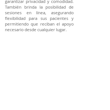
garantizar privacidad y comodidad.
También brinda la posibilidad de
sesiones en línea, asegurando
flexibilidad para sus pacientes y
permitiendo que reciban el apoyo
necesario desde cualquier lugar.
Cada terapia está enfocada en
proporcionar soluciones prácticas y
apoyo constante para alcanzar tus
metas emocionales y personales.
Reserva tu sesión de
Terapia Psicológica con el
Dr. Sáenz Sastoque
Si deseas mejorar tu bienestar
emocional, superar un momento
complicado o trabajar en tu