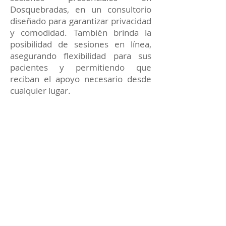
Dosquebradas, en un consultorio
diseñado para garantizar privacidad
y comodidad. También brinda la
posibilidad de sesiones en línea,
asegurando flexibilidad para sus
pacientes y permitiendo que
reciban el apoyo necesario desde
cualquier lugar.
Cada terapia está enfocada en
proporcionar soluciones prácticas y
apoyo constante para alcanzar tus
metas emocionales y personales.
Reserva tu sesión de
Terapia Psicológica con el
Dr. Sáenz Sastoque