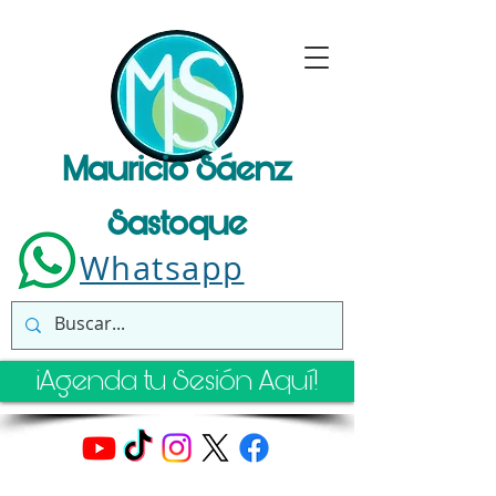
Mauricio Sáenz
Sastoque
Whatsapp
¡Agenda tu Sesión Aquí!