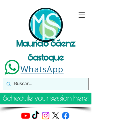
Mauricio Sáenz
Sastoque
WhatsApp
Schedule your session here!