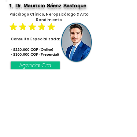
1. Dr. Mauricio Sáenz Sastoque
Psicólogo Clínico, Neropsicólogo & Alto
Rendimiento
Consulta Especializada:
- $220.000 COP (Online)
- $300.000 COP (Presencial)
Agendar Cita
Recursos de apoyo adicionales en
la zona:
2. Hospital Local / E.S.E. Municipal:
Atención de urgencias básica.
3. Línea Nacional de Salud Mental:
Marca 192 (Opción 4).
4. ICBF (Bienestar Familiar):