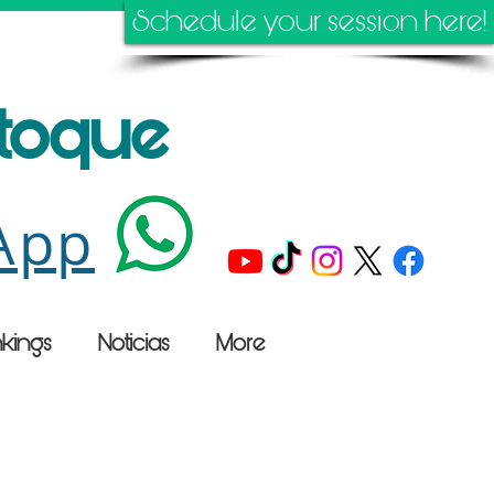
Schedule your session here!
stoque
App
kings
Noticias
More