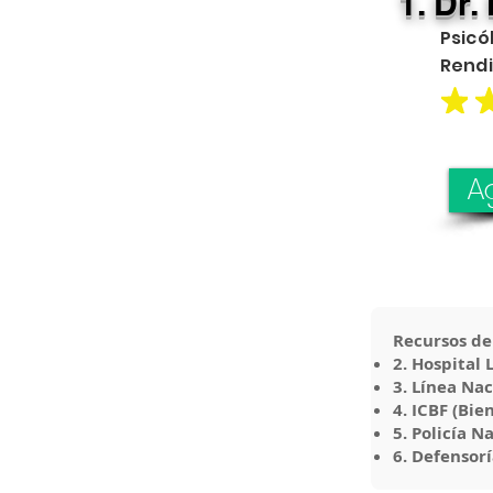
1. Dr
Psicó
Rend
A
Recursos de
2. Hospital L
3. Línea Na
4. ICBF (Bie
5. Policía N
6. Defensorí