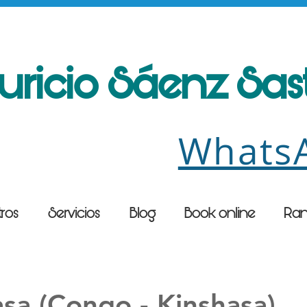
uricio Sáenz Sa
Whats
ros
Servicios
Blog
Book online
Ran
sa (Congo - Kinshasa)