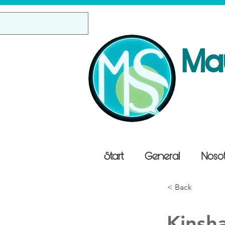
Ma
Start
General
Nosot
< Back
Kinsha