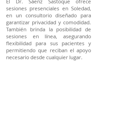
El Dr. Sáenz Sastoque ofrece
sesiones presenciales en Soledad,
en un consultorio diseñado para
garantizar privacidad y comodidad.
También brinda la posibilidad de
sesiones en línea, asegurando
flexibilidad para sus pacientes y
permitiendo que reciban el apoyo
necesario desde cualquier lugar.
Cada terapia está enfocada en
proporcionar soluciones prácticas y
apoyo constante para alcanzar tus
metas emocionales y personales.
Reserva tu sesión de
Terapia de pareja con el
Dr. Sáenz Sastoque