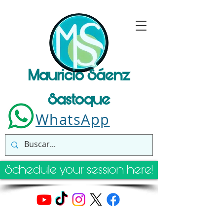
Mauricio Sáenz
Sastoque
WhatsApp
Schedule your session here!