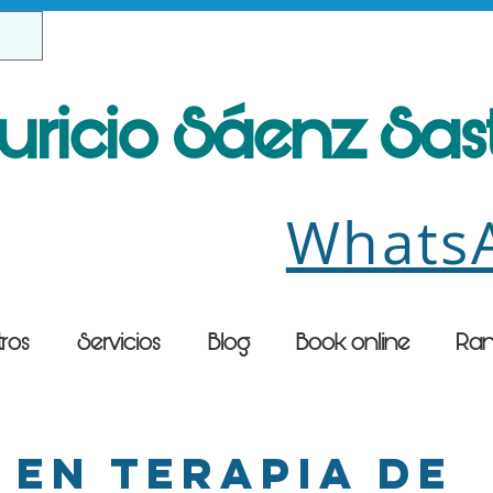
uricio Sáenz Sa
Whats
ros
Servicios
Blog
Book online
Ran
 en terapia de