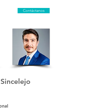
Contáctanos
incelejo
onal