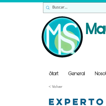
Ma
Start
General
Nosot
< Volver
Experto