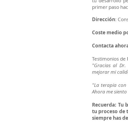
tu desarrollo p
primer paso haci
Dirección
: Con
Coste medio po
Contacta ahora
Testimonios de 
"Gracias al Dr.
mejorar mi cali
"La terapia con 
Ahora me siento 
Recuerda: Tu b
tu proceso de 
siempre has d