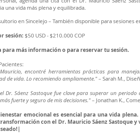
ersonal, agenda una cita con el Dr. Mauricio Sáenz Sast
a una vida más plena y equilibrada.
sultorio en Sincelejo – También disponible para sesiones en
r sesión:
$50 USD - $210.000 COP
 para más información o para reservar tu sesión.
Pacientes:
 Mauricio, encontré herramientas prácticas para manej
dad de vida. Lo recomiendo ampliamente."
– Sarah M., Dise
el Dr. Sáenz Sastoque fue clave para superar un periodo di
más fuerte y seguro de mis decisiones."
– Jonathan K., Come
ienestar emocional es esencial para una vida plena
transformación con el Dr. Mauricio Sáenz Sastoque y v
eseado!|