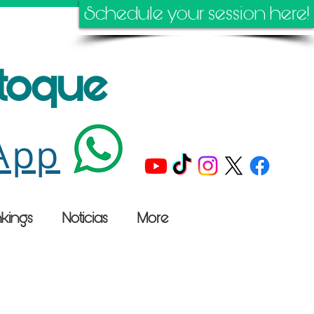
Schedule your session here!
stoque
App
kings
Noticias
More