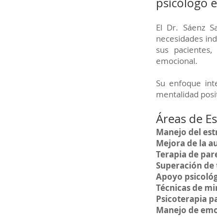
psicólogo e
El Dr. Sáenz S
necesidades indi
sus pacientes,
emocional.
Su enfoque int
mentalidad posit
Áreas de Es
Manejo del est
Mejora de la a
Terapia de pare
Superación de
Apoyo psicológ
Técnicas de mi
Psicoterapia p
Manejo de emo