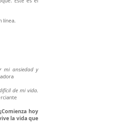
oque. Este es el
 línea.
ar mi ansiedad y
ñadora
fícil de mi vida.
rciante
. ¡Comienza hoy
ive la vida que