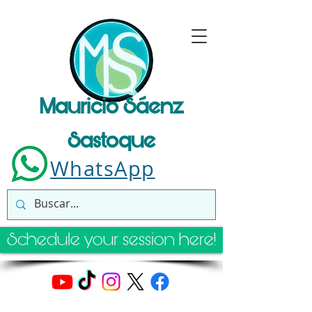
Mauricio Sáenz
Sastoque
WhatsApp
Schedule your session here!