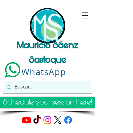
Mauricio Sáenz
Sastoque
WhatsApp
Schedule your session here!