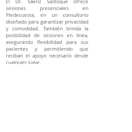
El Dr. Sáenz Sastoque ofrece
sesiones presenciales en
Piedecuesta, en un consultorio
diseñado para garantizar privacidad
y comodidad. También brinda la
posibilidad de sesiones en línea,
asegurando flexibilidad para sus
pacientes y permitiendo que
reciban el apoyo necesario desde
cualquier lugar.
Cada terapia está enfocada en
proporcionar soluciones prácticas y
apoyo constante para alcanzar tus
metas emocionales y personales.
Reserva tu sesión de
Terapia de pareja con el
Dr. Sáenz Sastoque