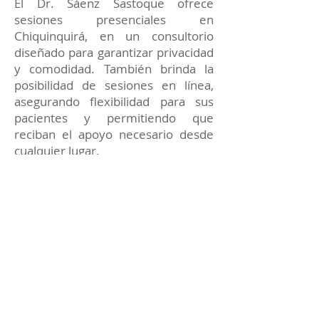
El Dr. Sáenz Sastoque ofrece
sesiones presenciales en
Chiquinquirá, en un consultorio
diseñado para garantizar privacidad
y comodidad. También brinda la
posibilidad de sesiones en línea,
asegurando flexibilidad para sus
pacientes y permitiendo que
reciban el apoyo necesario desde
cualquier lugar.
Cada terapia está enfocada en
proporcionar soluciones prácticas y
apoyo constante para alcanzar tus
metas emocionales y personales.
Reserva tu sesión de
Terapia de pareja con el
Dr. Sáenz Sastoque