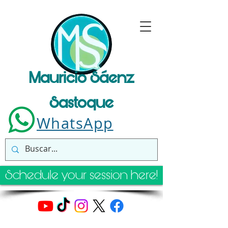
Mauricio Sáenz
Sastoque
WhatsApp
Schedule your session here!