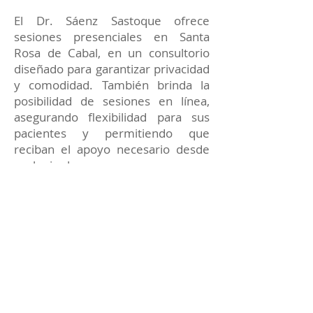
El Dr. Sáenz Sastoque ofrece
sesiones presenciales en Santa
Rosa de Cabal, en un consultorio
diseñado para garantizar privacidad
y comodidad. También brinda la
posibilidad de sesiones en línea,
asegurando flexibilidad para sus
pacientes y permitiendo que
reciban el apoyo necesario desde
cualquier lugar.
Cada terapia está enfocada en
proporcionar soluciones prácticas y
apoyo constante para alcanzar tus
metas emocionales y personales.
Reserva tu sesión de
Terapia Psicológica con el