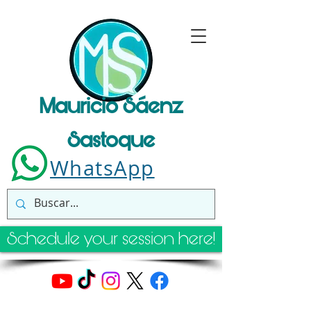
Mauricio Sáenz
Sastoque
WhatsApp
Schedule your session here!