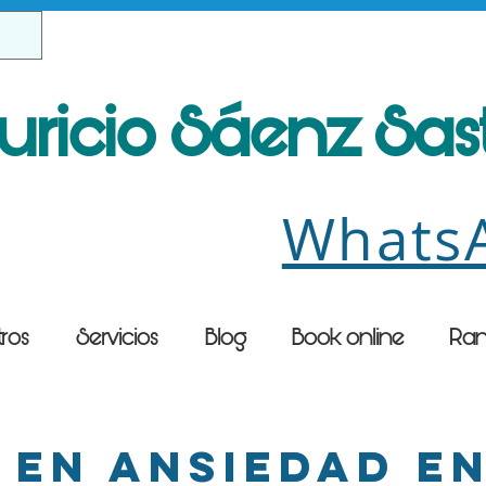
uricio Sáenz Sa
Whats
ros
Servicios
Blog
Book online
Ran
 en ansiedad e