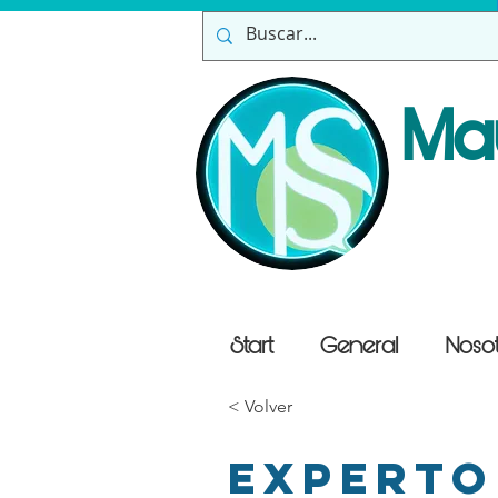
Ma
Start
General
Nosot
< Volver
Experto