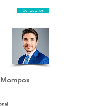
Contáctanos
e Mompox
onal