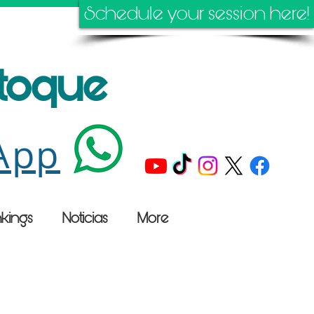
Schedule your session here!
stoque
App
kings
Noticias
More
n