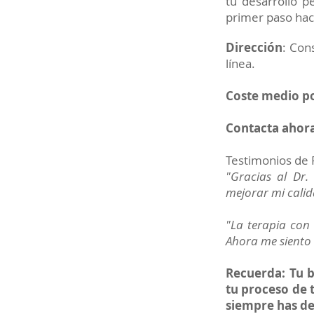
tu desarrollo p
primer paso haci
Dirección
: Con
línea.
Coste medio po
Contacta ahora
Testimonios de 
"Gracias al Dr.
mejorar mi cali
"La terapia con 
Ahora me siento 
Recuerda: Tu b
tu proceso de 
siempre has d