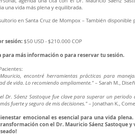
ersonal, agenda una cita con el Dr. Mauricio Sáenz Sast
a una vida más plena y equilibrada.
sultorio en Santa Cruz de Mompox – También disponible 
r sesión:
$50 USD - $210.000 COP
 para más información o para reservar tu sesión.
Pacientes:
 Mauricio, encontré herramientas prácticas para manej
dad de vida. Lo recomiendo ampliamente."
– Sarah M., Dise
el Dr. Sáenz Sastoque fue clave para superar un periodo di
más fuerte y seguro de mis decisiones."
– Jonathan K., Come
ienestar emocional es esencial para una vida plena
transformación con el Dr. Mauricio Sáenz Sastoque y v
eseado!