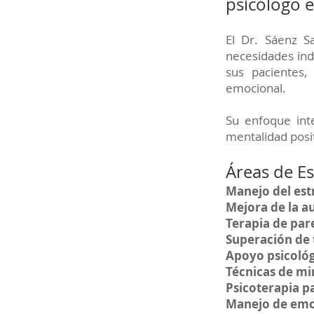
psicólogo 
El Dr. Sáenz S
necesidades indi
sus pacientes,
emocional.
Su enfoque int
mentalidad posit
Áreas de Es
Manejo del est
Mejora de la a
Terapia de pare
Superación de
Apoyo psicológ
Técnicas de mi
Psicoterapia p
Manejo de emo