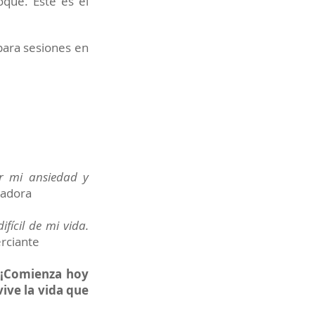
oque. Este es el
para sesiones en
ar mi ansiedad y
ñadora
fícil de mi vida.
rciante
. ¡Comienza hoy
ive la vida que