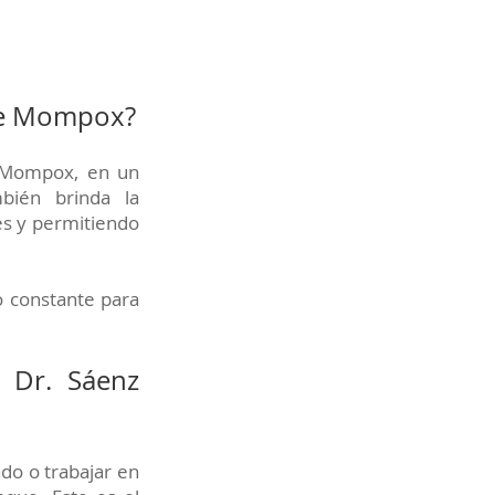
 de Mompox?
e Mompox, en un
mbién brinda la
tes y permitiendo
o constante para
l Dr. Sáenz
do o trabajar en