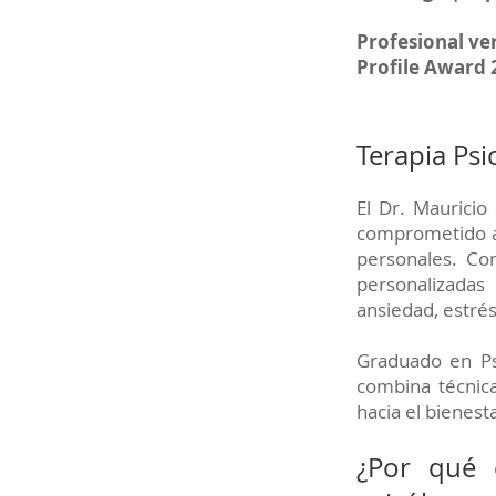
Profesional ve
Profile Award
Terapia Ps
El Dr. Maurici
comprometido a 
personales. Con
personalizadas
ansiedad, estré
Graduado en Ps
combina técnica
hacia el bienest
¿Por qué 