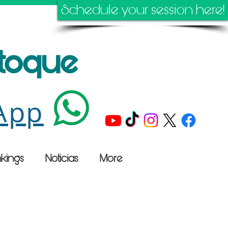
Schedule your session here!
stoque
App
kings
Noticias
More
n