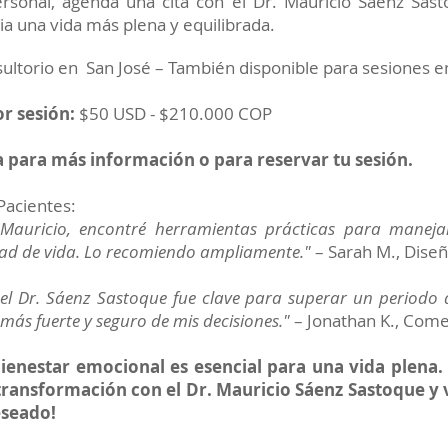
ersonal, agenda una cita con el Dr. Mauricio Sáenz Sast
a una vida más plena y equilibrada.
sultorio en San José – También disponible para sesiones en
r sesión:
$50 USD - $210.000 COP
 para más información o para reservar tu sesión.
Pacientes:
 Mauricio, encontré herramientas prácticas para manej
dad de vida. Lo recomiendo ampliamente."
– Sarah M., Dise
el Dr. Sáenz Sastoque fue clave para superar un periodo di
más fuerte y seguro de mis decisiones."
– Jonathan K., Come
ienestar emocional es esencial para una vida plena
transformación con el Dr. Mauricio Sáenz Sastoque y v
eseado!