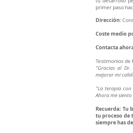
tu desarrollo p
primer paso haci
Dirección
: Con
Coste medio po
Contacta ahora
Testimonios de 
"Gracias al Dr.
mejorar mi cali
"La terapia con 
Ahora me siento 
Recuerda: Tu b
tu proceso de 
siempre has d