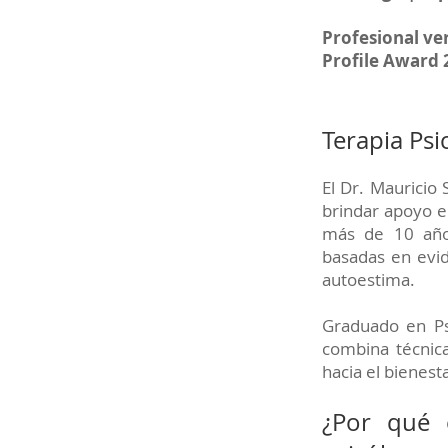
Profesional ve
Profile Award
Terapia Psi
El Dr. Mauricio
brindar apoyo e
más de 10 años
basadas en evid
autoestima.
Graduado en Ps
combina técnica
hacia el bienest
¿Por qué 