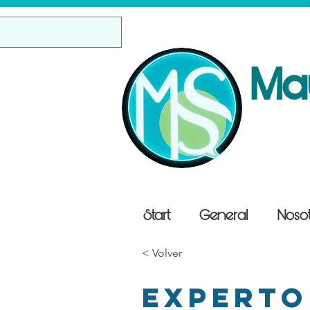
Ma
Start
General
Nosot
< Volver
Experto