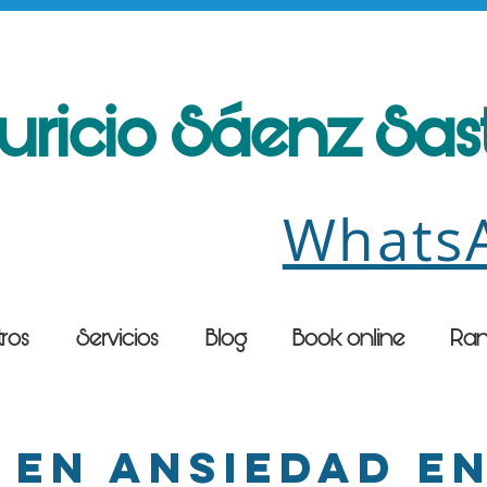
uricio Sáenz Sa
Whats
ros
Servicios
Blog
Book online
Ran
 en ansiedad e