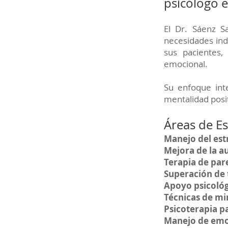
psicólogo 
El Dr. Sáenz S
necesidades indi
sus pacientes,
emocional.
Su enfoque int
mentalidad posit
Áreas de Es
Manejo del est
Mejora de la a
Terapia de pare
Superación de
Apoyo psicológ
Técnicas de mi
Psicoterapia p
Manejo de emo