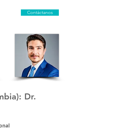
Contáctanos
mbia)
: Dr.
onal