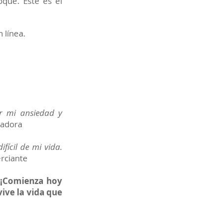
oque. Este es el
 línea.
ar mi ansiedad y
ñadora
fícil de mi vida.
rciante
. ¡Comienza hoy
ive la vida que