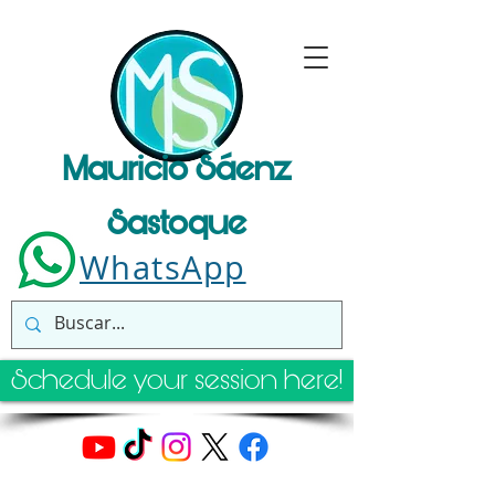
Mauricio Sáenz
Sastoque
WhatsApp
Schedule your session here!