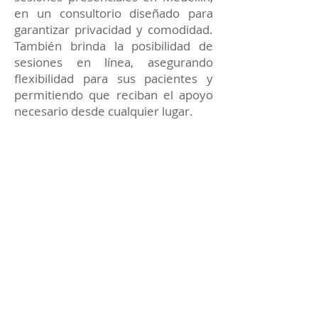
en un consultorio diseñado para
garantizar privacidad y comodidad.
También brinda la posibilidad de
sesiones en línea, asegurando
flexibilidad para sus pacientes y
permitiendo que reciban el apoyo
necesario desde cualquier lugar.
Cada terapia está enfocada en
proporcionar soluciones prácticas y
apoyo constante para alcanzar tus
metas emocionales y personales.
Reserva tu sesión de
Terapia Psicológica con el
Dr. Sáenz Sastoque
Si deseas mejorar tu bienestar