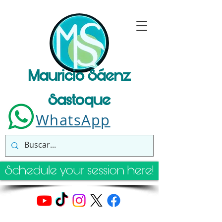
Mauricio Sáenz
Sastoque
WhatsApp
Schedule your session here!