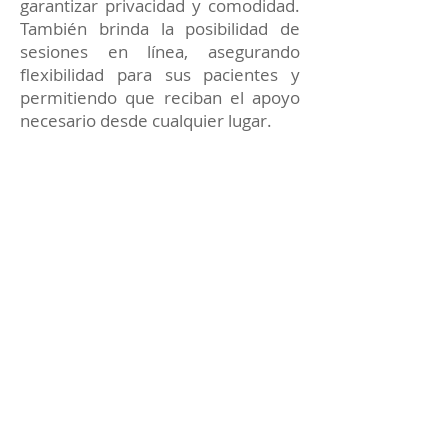
garantizar privacidad y comodidad.
También brinda la posibilidad de
sesiones en línea, asegurando
flexibilidad para sus pacientes y
permitiendo que reciban el apoyo
necesario desde cualquier lugar.
Cada terapia está enfocada en
proporcionar soluciones prácticas y
apoyo constante para alcanzar tus
metas emocionales y personales.
Reserva tu sesión de
Terapia Psicológica con el
Dr. Sáenz Sastoque
Si deseas mejorar tu bienestar
emocional, superar un momento
complicado o trabajar en tu