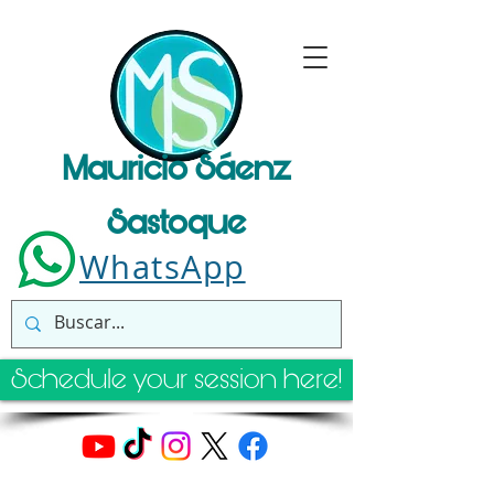
Mauricio Sáenz
Sastoque
WhatsApp
Schedule your session here!