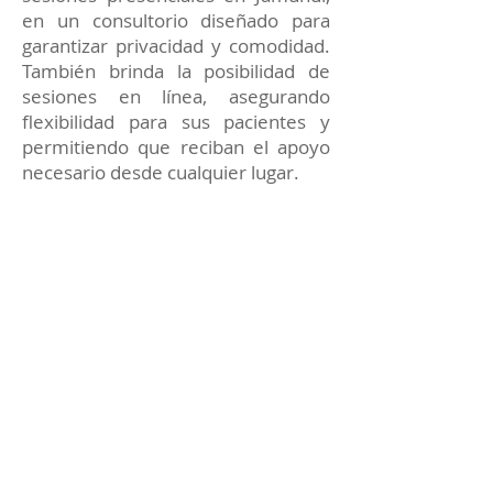
en un consultorio diseñado para
garantizar privacidad y comodidad.
También brinda la posibilidad de
sesiones en línea, asegurando
flexibilidad para sus pacientes y
permitiendo que reciban el apoyo
necesario desde cualquier lugar.
Cada terapia está enfocada en
proporcionar soluciones prácticas y
apoyo constante para alcanzar tus
metas emocionales y personales.
Reserva tu sesión de
Terapia Psicológica con el
Dr. Sáenz Sastoque
Si deseas mejorar tu bienestar