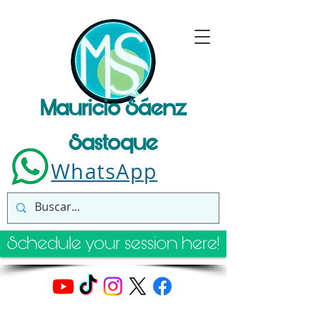
Mauricio Sáenz
Sastoque
WhatsApp
Schedule your session here!