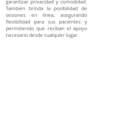
garantizar privacidad y comodidad.
También brinda la posibilidad de
sesiones en línea, asegurando
flexibilidad para sus pacientes y
permitiendo que reciban el apoyo
necesario desde cualquier lugar.
Cada terapia está enfocada en
proporcionar soluciones prácticas y
apoyo constante para alcanzar tus
metas emocionales y personales.
Reserva tu sesión de
Terapia Psicológica con el
Dr. Sáenz Sastoque
Si deseas mejorar tu bienestar
emocional, superar un momento
complicado o trabajar en tu