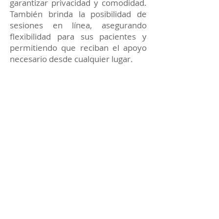
garantizar privacidad y comodidad.
También brinda la posibilidad de
sesiones en línea, asegurando
flexibilidad para sus pacientes y
permitiendo que reciban el apoyo
necesario desde cualquier lugar.
Cada terapia está enfocada en
proporcionar soluciones prácticas y
apoyo constante para alcanzar tus
metas emocionales y personales.
Reserva tu sesión de
Terapia Psicológica con el
Dr. Sáenz Sastoque
Si deseas mejorar tu bienestar
emocional, superar un momento
complicado o trabajar en tu