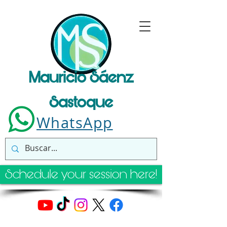
Mauricio Sáenz
Sastoque
WhatsApp
Schedule your session here!