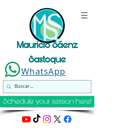
Mauricio Sáenz
Sastoque
WhatsApp
Schedule your session here!