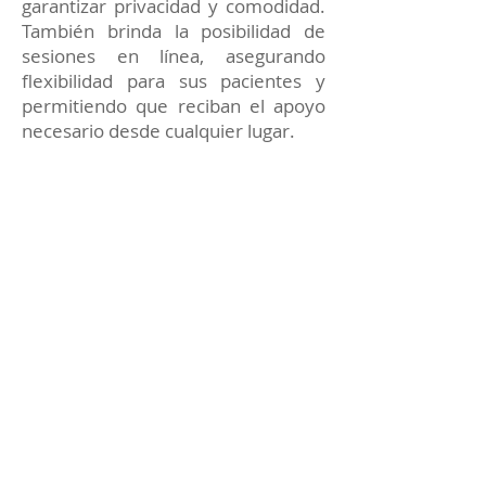
garantizar privacidad y comodidad.
También brinda la posibilidad de
sesiones en línea, asegurando
flexibilidad para sus pacientes y
permitiendo que reciban el apoyo
necesario desde cualquier lugar.
Cada terapia está enfocada en
proporcionar soluciones prácticas y
apoyo constante para alcanzar tus
metas emocionales y personales.
Reserva tu sesión de
Terapia Psicológica con el
Dr. Sáenz Sastoque
Si deseas mejorar tu bienestar
emocional, superar un momento
complicado o trabajar en tu