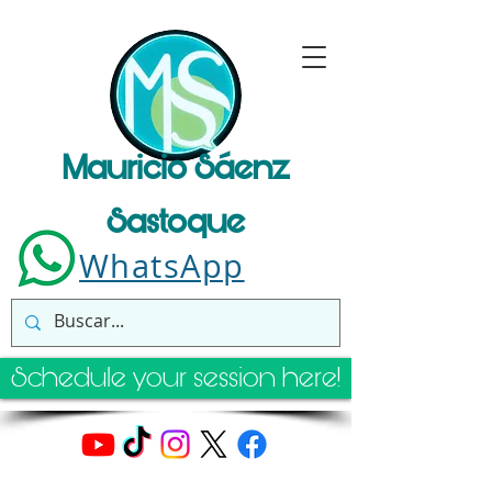
Mauricio Sáenz
Sastoque
WhatsApp
Schedule your session here!