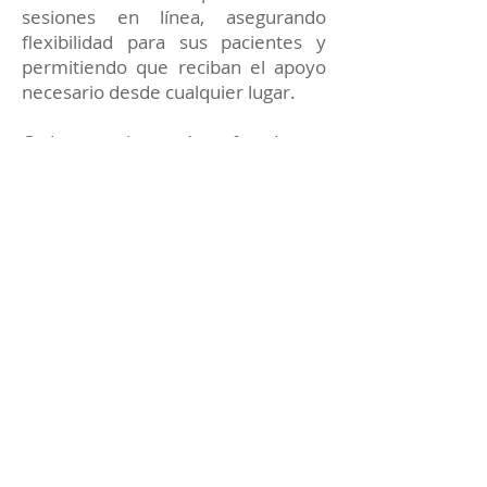
sesiones en línea, asegurando
flexibilidad para sus pacientes y
permitiendo que reciban el apoyo
necesario desde cualquier lugar.
Cada terapia está enfocada en
proporcionar soluciones prácticas y
apoyo constante para alcanzar tus
metas emocionales y personales.
Reserva tu sesión de
Terapia Psicológica con el
Dr. Sáenz Sastoque
Si deseas mejorar tu bienestar
emocional, superar un momento
complicado o trabajar en tu
desarrollo personal, agenda una cita