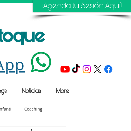
¡Agenda tu Sesión Aquí!
stoque
App
ngs
Noticias
More
nfantil
Coaching