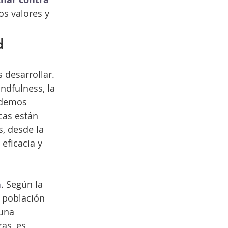
s valores y 
d
desarrollar. 
ndfulness, la 
odemos 
cas están 
, desde la 
eficacia y 
n
. Según la 
 población 
una 
as, es 