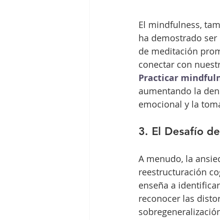
El mindfulness, ta
ha demostrado ser ef
de meditación prom
conectar con nuest
Practicar mindful
aumentando la dens
emocional y la toma 
3. El Desafío d
A menudo, la ansied
reestructuración cog
enseña a identifica
reconocer las distor
sobregeneralización