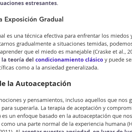
uaciones estresantes
.
la Exposición Gradual
al es una técnica efectiva para enfrentar los miedos y
ntarnos gradualmente a situaciones temidas, podemo
 aprender que el miedo es manejable (Craske et al., 20
la teoría del 
condicionamiento clásico
 y puede se
cíficas como a la ansiedad generalizada.
 de la Autoaceptación
mociones y pensamientos, incluso aquellos que nos 
l para superarla. La terapia de aceptación y compromi
s) es un enfoque basado en la autoaceptación que no
d como una parte normal de la experiencia humana (H
2011). Al 
aceptar nuestra ansiedad, en lugar de lu