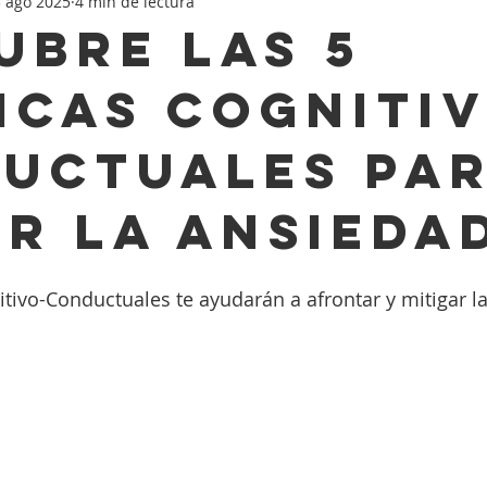
 ago 2025
4 min de lectura
Mental
Tecnologia
Psicologia
Psicologia de alto valor
ubre las 5
icas Cognitiv
uctuales pa
r la Ansieda
itivo-Conductuales te ayudarán a afrontar y mitigar l