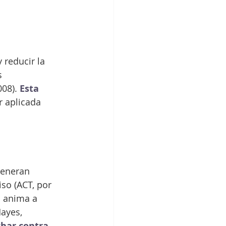
 reducir la 
s 
08). 
Esta 
r aplicada 
generan 
so (ACT, por 
s anima a 
ayes, 
char contra 