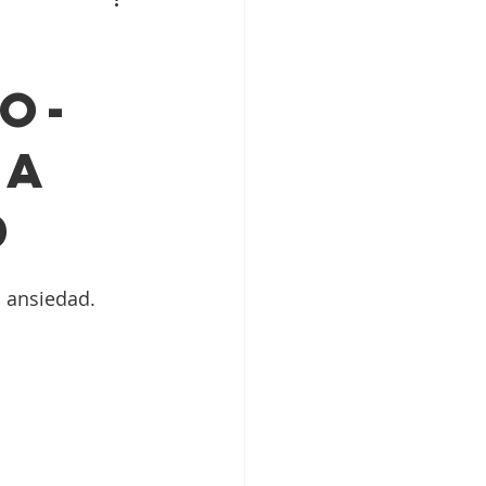
o-
ra
d
a ansiedad.