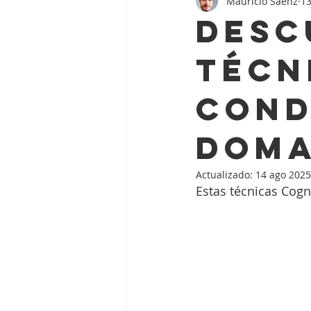
Mauricio Saenz
13
Psicología Deportiva
Salud 
Desc
Técn
Cond
doma
Actualizado:
14 ago 2025
Estas técnicas Cogn