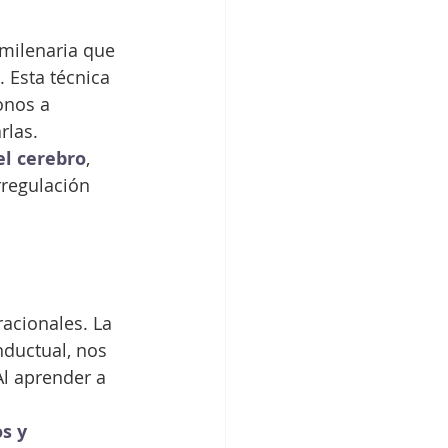
milenaria que 
 Esta técnica 
onos a 
rlas.
el cerebro
, 
regulación 
acionales. La 
nductual, nos 
Al aprender a 
s y 