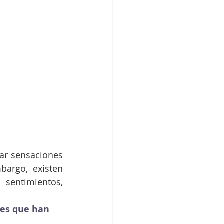
r sensaciones 
argo, existen 
sentimientos, 
les que han 