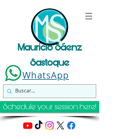
Mauricio Sáenz
Sastoque
WhatsApp
Schedule your session here!