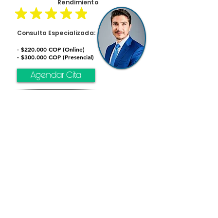
Rendimiento
Consulta Especializada:
- $220.000 COP (Online)
- $300.000 COP (Presencial)
Agendar Cita
Recursos de apoyo adicionales en
la zona:
2. Hospital Local / E.S.E. Municipal:
Atención de urgencias básica.
3. Línea Nacional de Salud Mental:
Marca 192 (Opción 4).
4. ICBF (Bienestar Familiar):
Atención a menores de edad.
5. Policía Nacional:
Emergencias
vitales (123).