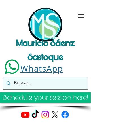
Mauricio Sáenz
Sastoque
WhatsApp
Schedule your session here!