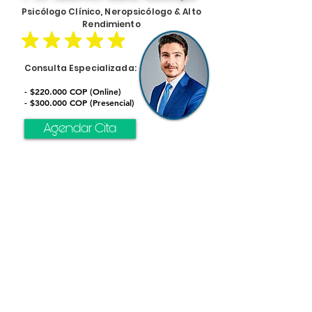
Psicólogo Clínico, Neropsicólogo & Alto
Rendimiento
Consulta Especializada:
- $220.000 COP (Online)
- $300.000 COP (Presencial)
Agendar Cita
Recursos de apoyo adicionales en
la zona:
2. Hospital Local / E.S.E. Municipal:
Atención de urgencias básica.
3. Línea Nacional de Salud Mental:
Marca 192 (Opción 4).
4. ICBF (Bienestar Familiar):
Atención a menores de edad.
5. Policía Nacional:
Emergencias