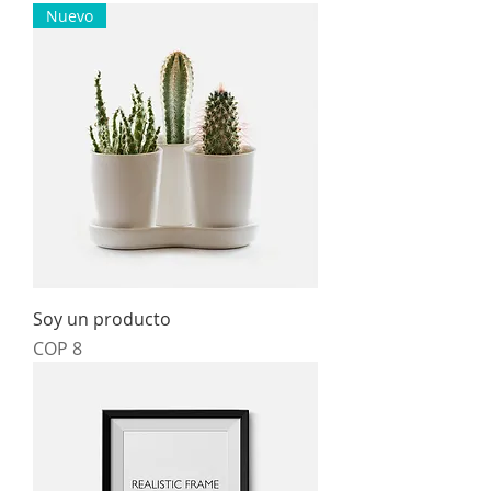
Nuevo
Soy un producto
Price
COP 8