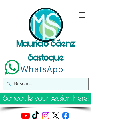
Mauricio Sáenz
Sastoque
WhatsApp
Schedule your session here!