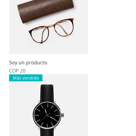
Soy un producto
Price
COP 20
Más vendido