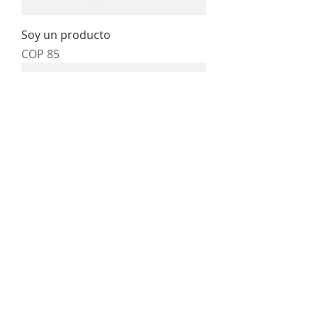
Soy un producto
Price
COP 85
Soy un producto
Price
COP 40